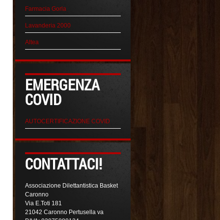
Farmacia Gorla
Lavanderia 2000
Altea
EMERGENZA
COVID
AUTOCERTIFICAZIONE COVID
CONTATTACI!
Associazione Dilettantistica Basket
Caronno
Via E.Toti 181
21042 Caronno Pertusella va