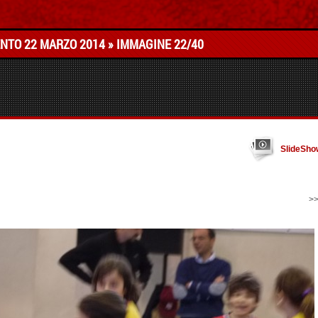
TO 22 MARZO 2014
» IMMAGINE 22/40
SlideSho
>