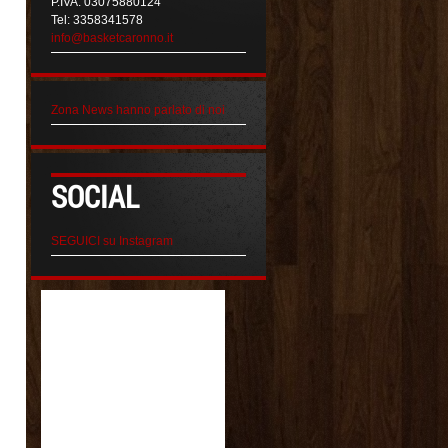
P.IVA: 03075880124
Tel: 3358341578
info@basketcaronno.it
Zona News hanno parlato di noi
SOCIAL
SEGUICI su Instagram