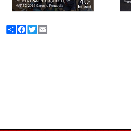
40
CONCENTRAMENTO AQUILOTTI 22
Mere
MARZO 2014 Caronno Pertusella
Immagini
Share
Facebook
Twitter
Email