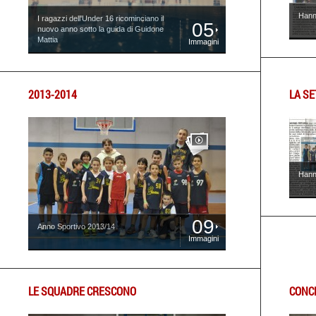
Hanno
I ragazzi dell'Under 16 ricominciano il
05
nuovo anno sotto la guida di Guidone
Mattia
Immagini
2013-2014
LA SE
Hanno
09
Anno Sportivo 2013/14
Immagini
LE SQUADRE CRESCONO
CONC