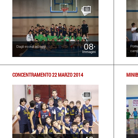
08
Pomer
Dagli esordi ad oggi
camp
Immagini
CONCENTRAMENTO 22 MARZO 2014
MINI