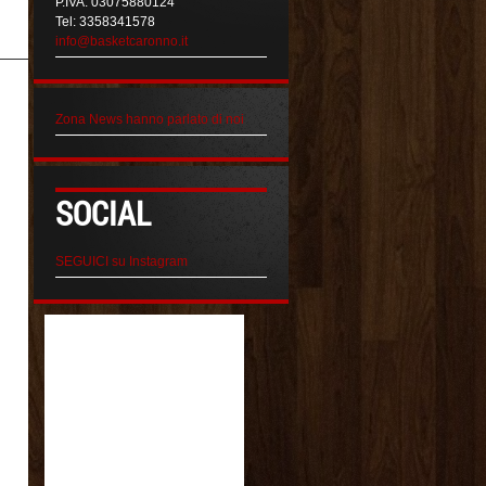
P.IVA: 03075880124
Tel: 3358341578
info@basketcaronno.it
Zona News hanno parlato di noi
SOCIAL
SEGUICI su Instagram