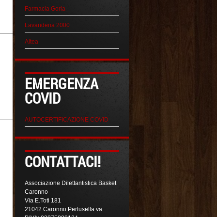
Farmacia Gorla
Lavanderia 2000
Altea
EMERGENZA
COVID
AUTOCERTIFICAZIONE COVID
CONTATTACI!
Associazione Dilettantistica Basket
Caronno
Via E.Toti 181
21042 Caronno Pertusella va