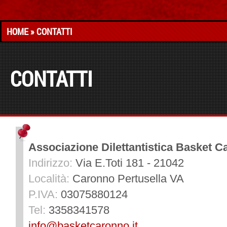
HOME
» CONTATTI
CONTATTI
Associazione Dilettantistica Basket 
Indirizzo:
Via E.Toti 181 - 21042
Località:
Caronno Pertusella
VA
P.IVA:
03075880124
Tel:
3358341578
info@basketcaronno.it