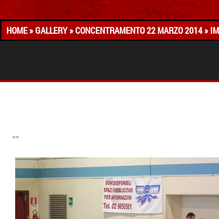
HOME
»
GALLERY
»
CONCENTRAMENTO 22 MARZO 2014
» I
<<